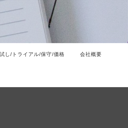
試し/トライアル/保守/価格
会社概要
を
する