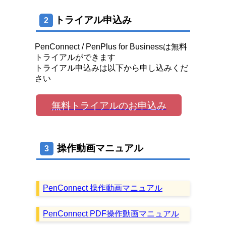
トライアル申込み
2
PenConnect / PenPlus for Businessは無料
トライアルができます
トライアル申込みは以下から申し込みくだ
さい
無料トライアルのお申込み
操作動画マニュアル
3
P
enConnect 操作動画マニュアル
PenConnect PDF操作動画マニュアル