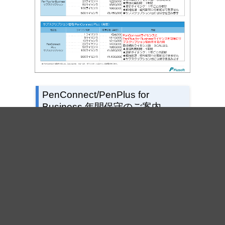
PenConnect/PenPlus for
Business 年間保守のご案内