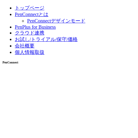
トップページ
PenConnectとは
PenConnectデザインモード
PenPlus for Business
クラウド連携
お試し/トライアル/保守/価格
会社概要
個人情報取扱
PenConnect