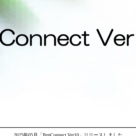
2025年05月「PenConnect Ver10」リリースしました