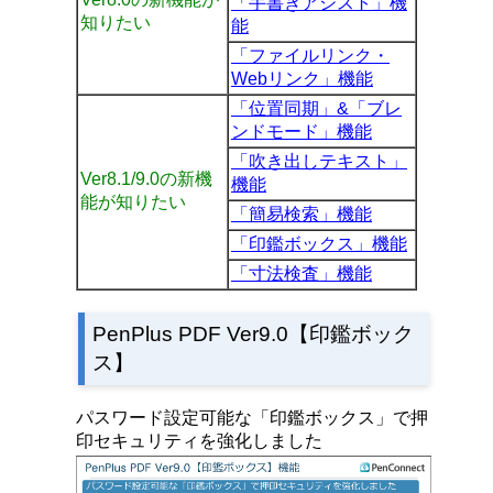
「
手書きアシスト」機
知りたい
能
「
ファイルリンク・
Webリンク」機能
「位置同期」&「ブレ
ンドモード」機能
「吹き出しテキスト」
Ver8.1/9.0の新機
機能
能が知りたい
「簡易検索」機能
「印鑑ボックス」機能
「寸法検査」機能
PenPlus PDF Ver9.0【印鑑ボック
ス】
パスワード設定可能な「印鑑ボックス」で押
印セキュリティを強化しました