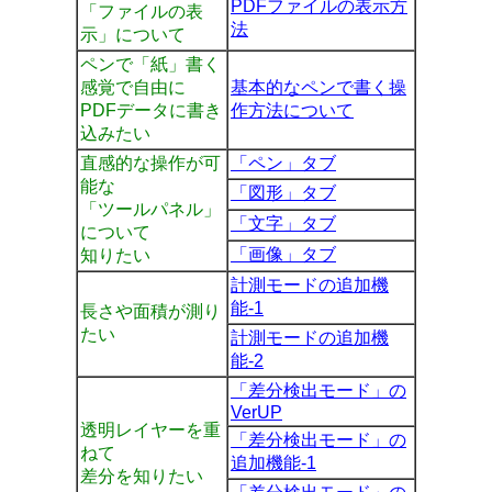
PDFファイルの表示方
「ファイルの表
法
示」について
ペンで「紙」書く
感覚で自由に
基本的なペンで書く操
PDFデータに書き
作方法について
込みたい
直感的な操作が可
「ペン」タブ
能な
「図形」タブ
「ツールパネル」
「文字」タブ
について
「画像」タブ
知りたい
計測モードの追加機
能-1
長さや面積が測り
たい
計測モードの追加機
能-2
「差分検出モード」の
VerUP
透明レイヤーを重
「差分検出モード」の
ねて
追加機能-1
差分を知りたい