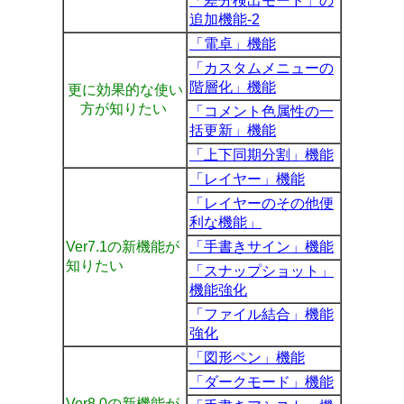
「差分検出モード」の
追加機能-2
「電卓」機能
「カスタムメニューの
階層化」機能
更に効果的な使い
方が知りたい
「コメント色属性の一
括更新」機能
「上下同期分割」機能
「
レイヤー」機能
「レイヤーのその他便
利な機能」
Ver7.1の新機能が
「手書きサイン」機能
知りたい
「スナップショット」
機能強化
「ファイル結合」機能
強化
「
図形ペン」機能
「
ダークモード」機能
Ver8.0の新機能が